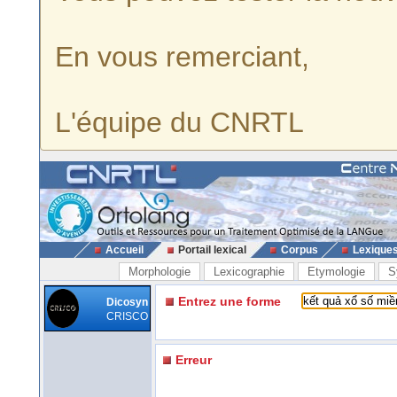
En vous remerciant,
L'équipe du CNRTL
Accueil
Portail lexical
Corpus
Lexique
Morphologie
Lexicographie
Etymologie
S
Entrez une forme
Dicosyn
CRISCO
Erreur