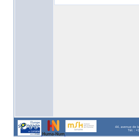
44, avenue de l
Tél. : 