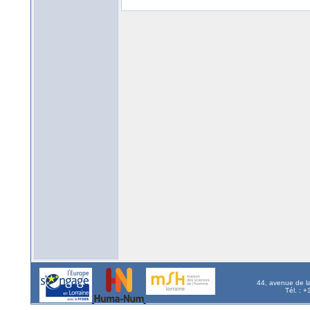
44, avenue de l
Tél. : 