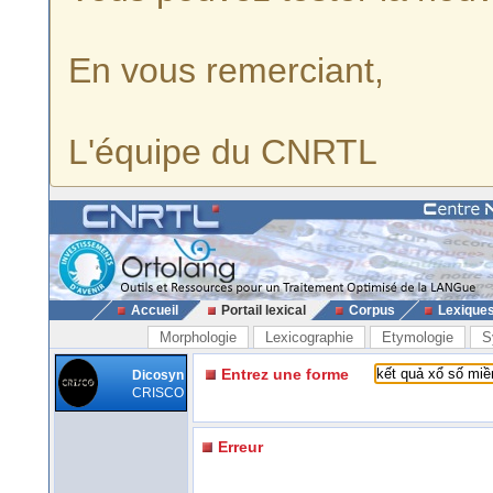
En vous remerciant,
L'équipe du CNRTL
Accueil
Portail lexical
Corpus
Lexique
Morphologie
Lexicographie
Etymologie
S
Entrez une forme
Dicosyn
CRISCO
Erreur