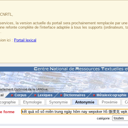
u CNRTL,
services, la version actuelle du portail sera prochainement remplacée par un
 une refonte complète de l'interface adaptée à tous les supports (ordinateurs, t
.
ion ici :
Portail lexical
cal
Corpus
Lexiques
Dictionnaires
Métalexicographie
cographie
Etymologie
Synonymie
Antonymie
Proxémie
C
ne forme
catégorie :