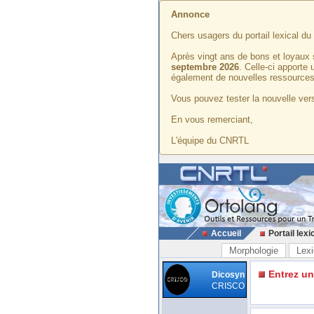
Annonce
Chers usagers du portail lexical d
Après vingt ans de bons et loyaux 
septembre 2026
. Celle-ci apporte
également de nouvelles ressources
Vous pouvez tester la nouvelle vers
En vous remerciant,
L'équipe du CNRTL
Accueil
Portail lexi
Morphologie
Lexi
Entrez u
Dicosyn
CRISCO