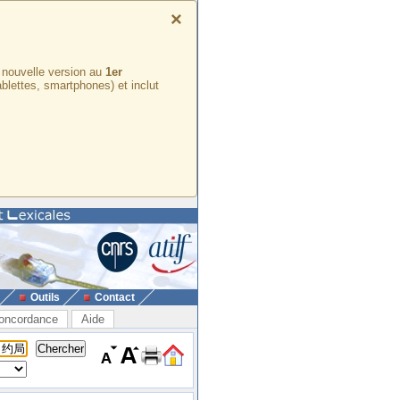
×
e nouvelle version au
1er
ablettes, smartphones) et inclut
Outils
Contact
oncordance
Aide