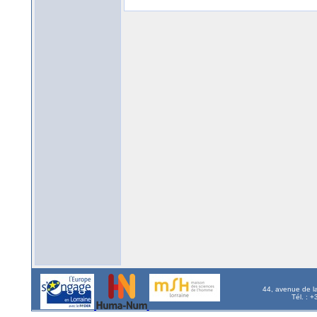
44, avenue de l
Tél. : 