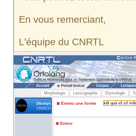
En vous remerciant,
L'équipe du CNRTL
Accueil
Portail lexical
Corpus
Lexique
Morphologie
Lexicographie
Etymologie
S
Entrez une forme
Dicosyn
CRISCO
Erreur