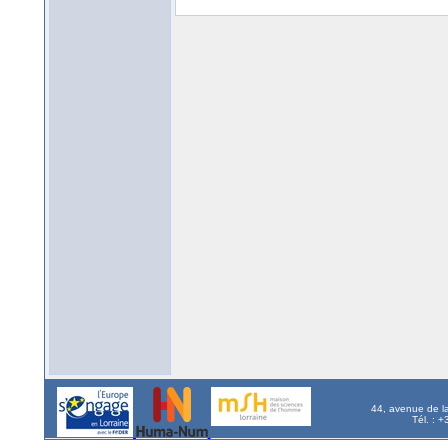
44, avenue de l
Tél. : 