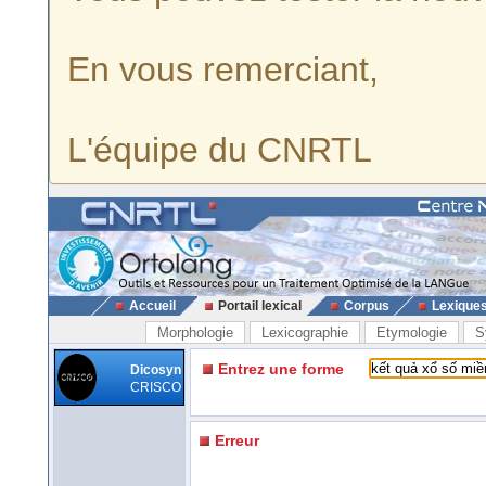
En vous remerciant,
L'équipe du CNRTL
Accueil
Portail lexical
Corpus
Lexique
Morphologie
Lexicographie
Etymologie
S
Entrez une forme
Dicosyn
CRISCO
Erreur