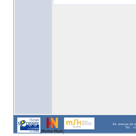
44, avenue de l
Tél. : 