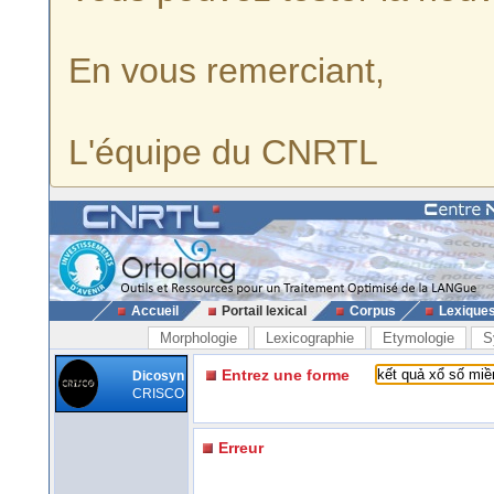
En vous remerciant,
L'équipe du CNRTL
Accueil
Portail lexical
Corpus
Lexique
Morphologie
Lexicographie
Etymologie
S
Entrez une forme
Dicosyn
CRISCO
Erreur