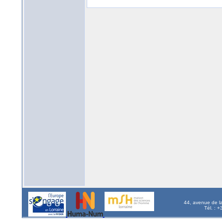
44, avenue de l
Tél. : 