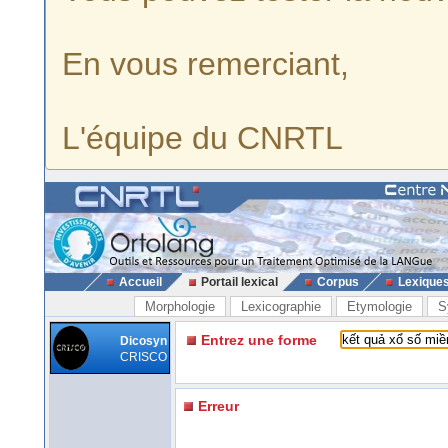
En vous remerciant,
L'équipe du CNRTL
Accueil
Portail lexical
Corpus
Lexique
Morphologie
Lexicographie
Etymologie
S
Entrez une forme
Dicosyn
CRISCO
Erreur