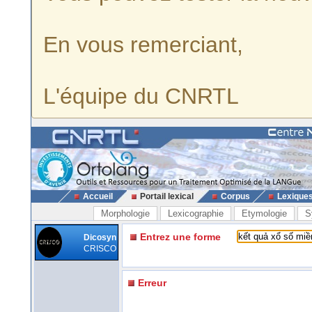
En vous remerciant,
L'équipe du CNRTL
Accueil
Portail lexical
Corpus
Lexique
Morphologie
Lexicographie
Etymologie
S
Entrez une forme
Dicosyn
CRISCO
Erreur