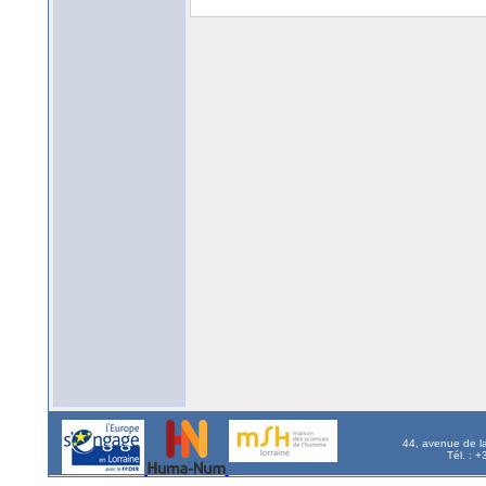
44, avenue de l
Tél. : 