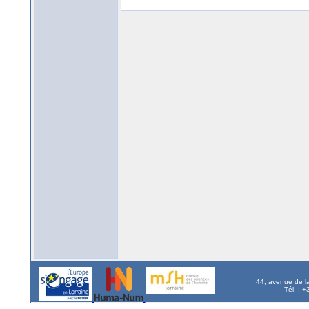
44, avenue de l
Tél. : 