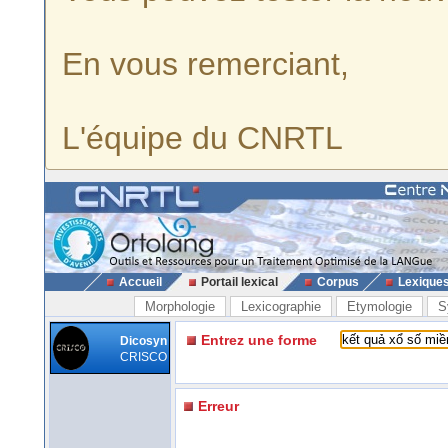
En vous remerciant,
L'équipe du CNRTL
Accueil
Portail lexical
Corpus
Lexique
Morphologie
Lexicographie
Etymologie
S
Entrez une forme
Dicosyn
CRISCO
Erreur