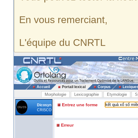
En vous remerciant,
L'équipe du CNRTL
Accueil
Portail lexical
Corpus
Lexique
Morphologie
Lexicographie
Etymologie
S
Entrez une forme
Dicosyn
CRISCO
Erreur