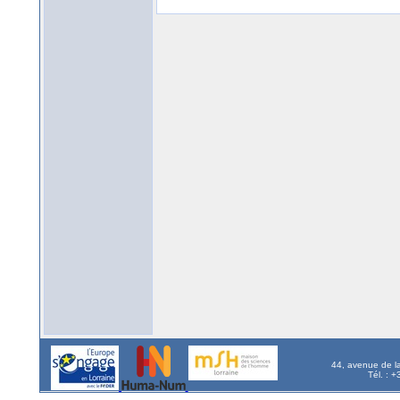
44, avenue de l
Tél. : 