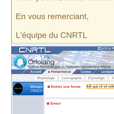
En vous remerciant,
L'équipe du CNRTL
Accueil
Portail lexical
Corpus
Lexique
Morphologie
Lexicographie
Etymologie
S
Entrez une forme
Dicosyn
CRISCO
Erreur