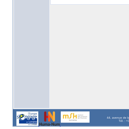
44, avenue de l
Tél. : 