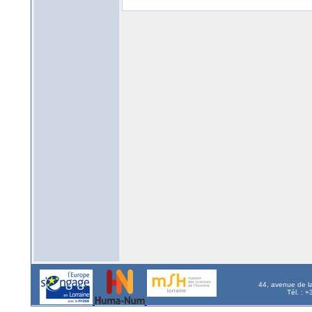
44, avenue de l
Tél. : 