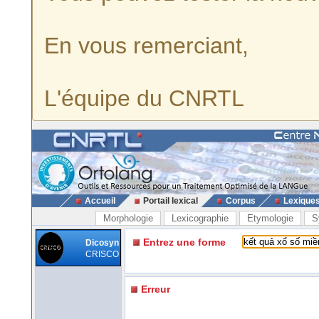
En vous remerciant,
L'équipe du CNRTL
Accueil
Portail lexical
Corpus
Lexique
Morphologie
Lexicographie
Etymologie
S
Entrez une forme
Dicosyn
CRISCO
Erreur