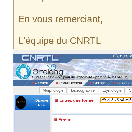
En vous remerciant,
L'équipe du CNRTL
Accueil
Portail lexical
Corpus
Lexique
Morphologie
Lexicographie
Etymologie
S
Entrez une forme
Dicosyn
CRISCO
Erreur