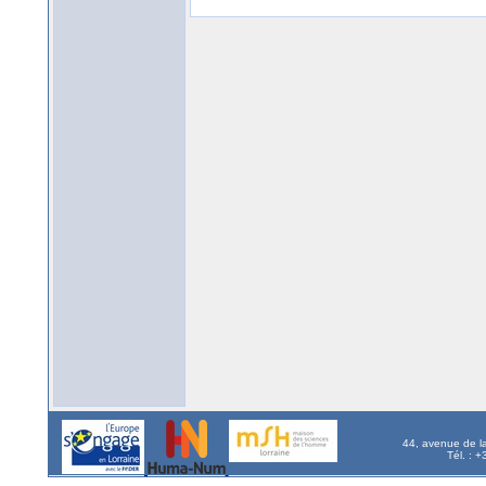
44, avenue de l
Tél. : 