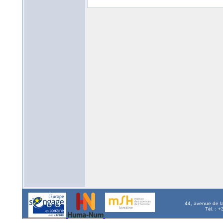
44, avenue de l
Tél. : 