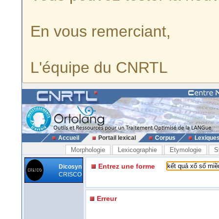
En vous remerciant,
L'équipe du CNRTL
Accueil
Portail lexical
Corpus
Lexique
Morphologie
Lexicographie
Etymologie
S
Entrez une forme
Dicosyn
CRISCO
Erreur