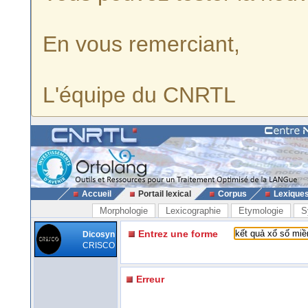
En vous remerciant,
L'équipe du CNRTL
Accueil
Portail lexical
Corpus
Lexique
Morphologie
Lexicographie
Etymologie
S
Entrez une forme
Dicosyn
CRISCO
Erreur