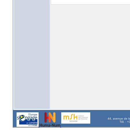
44, avenue de l
Tél. : 