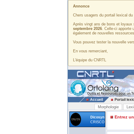
Annonce
Chers usagers du portail lexical d
Après vingt ans de bons et loyaux 
septembre 2026
. Celle-ci apporte
également de nouvelles ressources
Vous pouvez tester la nouvelle vers
En vous remerciant,
L'équipe du CNRTL
Accueil
Portail lexi
Morphologie
Lexi
Entrez u
Dicosyn
CRISCO