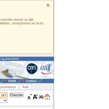
×
e nouvelle version au
1er
ablettes, smartphones) et inclut
Outils
Contact
oncordance
Aide