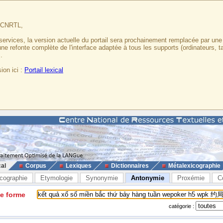
u CNRTL,
services, la version actuelle du portail sera prochainement remplacée par un
 une refonte complète de l'interface adaptée à tous les supports (ordinateurs, t
.
ion ici :
Portail lexical
cal
Corpus
Lexiques
Dictionnaires
Métalexicographie
cographie
Etymologie
Synonymie
Antonymie
Proxémie
C
ne forme
catégorie :