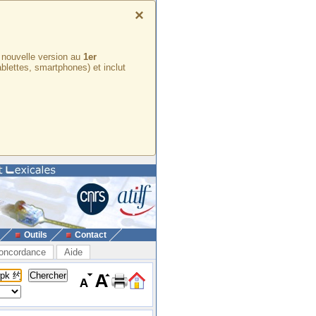
×
e nouvelle version au
1er
ablettes, smartphones) et inclut
Outils
Contact
oncordance
Aide