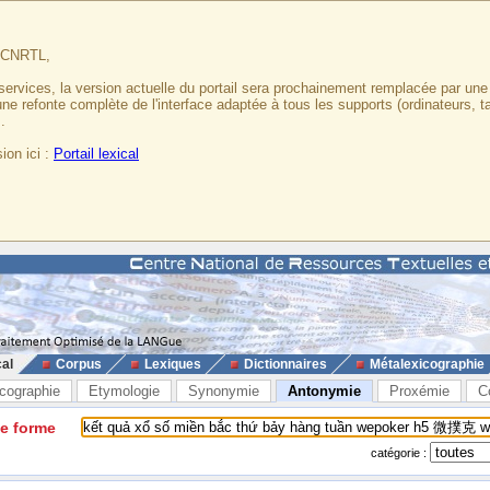
u CNRTL,
services, la version actuelle du portail sera prochainement remplacée par un
 une refonte complète de l'interface adaptée à tous les supports (ordinateurs, t
.
ion ici :
Portail lexical
cal
Corpus
Lexiques
Dictionnaires
Métalexicographie
cographie
Etymologie
Synonymie
Antonymie
Proxémie
C
ne forme
catégorie :