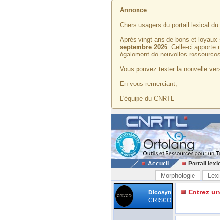
Annonce
Chers usagers du portail lexical d
Après vingt ans de bons et loyaux 
septembre 2026
. Celle-ci apporte
également de nouvelles ressources
Vous pouvez tester la nouvelle vers
En vous remerciant,
L'équipe du CNRTL
Accueil
Portail lexi
Morphologie
Lexi
Entrez u
Dicosyn
CRISCO