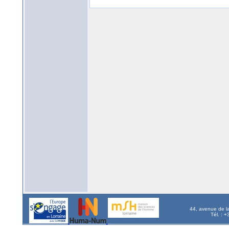
44, avenue de l
Tél. : 