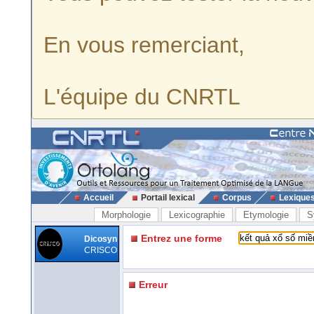
En vous remerciant,
L'équipe du CNRTL
Accueil
Portail lexical
Corpus
Lexique
Morphologie
Lexicographie
Etymologie
S
Entrez une forme
Dicosyn
CRISCO
Erreur