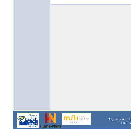
44, avenue de l
Tél. : 