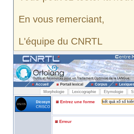
En vous remerciant,
L'équipe du CNRTL
Accueil
Portail lexical
Corpus
Lexique
Morphologie
Lexicographie
Etymologie
S
Entrez une forme
Dicosyn
CRISCO
Erreur