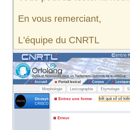
En vous remerciant,
L'équipe du CNRTL
Accueil
Portail lexical
Corpus
Lexique
Morphologie
Lexicographie
Etymologie
S
Entrez une forme
Dicosyn
CRISCO
Erreur