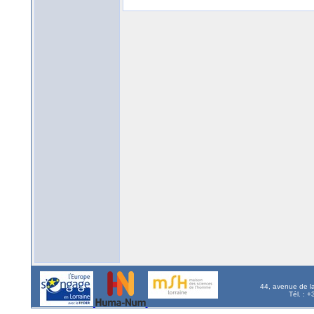
44, avenue de l
Tél. : 