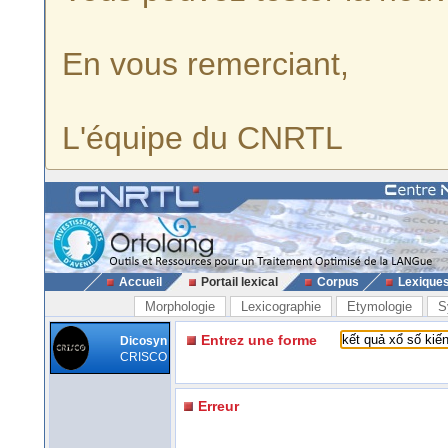
En vous remerciant,
L'équipe du CNRTL
Accueil
Portail lexical
Corpus
Lexique
Morphologie
Lexicographie
Etymologie
S
Entrez une forme
Dicosyn
CRISCO
Erreur