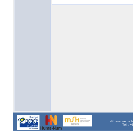
44, avenue de l
Tél. : 