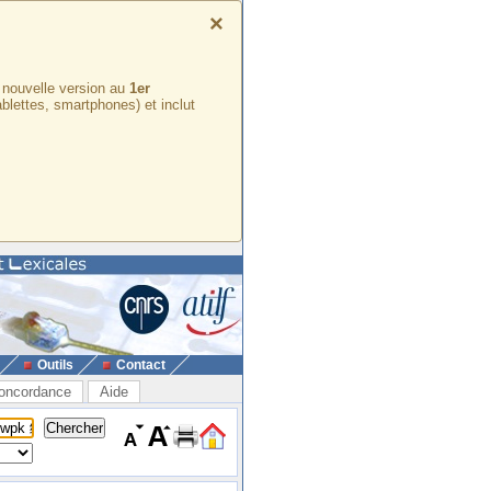
×
e nouvelle version au
1er
ablettes, smartphones) et inclut
Outils
Contact
oncordance
Aide