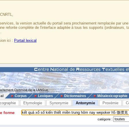
u CNRTL,
services, la version actuelle du portail sera prochainement remplacée par un
 une refonte complète de l'interface adaptée à tous les supports (ordinateurs, t
.
ion ici :
Portail lexical
cal
Corpus
Lexiques
Dictionnaires
Métalexicographie
cographie
Etymologie
Synonymie
Antonymie
Proxémie
C
ne forme
catégorie :