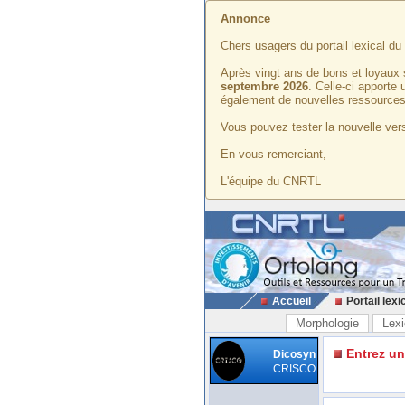
Annonce
Chers usagers du portail lexical d
Après vingt ans de bons et loyaux 
septembre 2026
. Celle-ci apporte
également de nouvelles ressources
Vous pouvez tester la nouvelle vers
En vous remerciant,
L'équipe du CNRTL
Accueil
Portail lexi
Morphologie
Lexi
Entrez u
Dicosyn
CRISCO