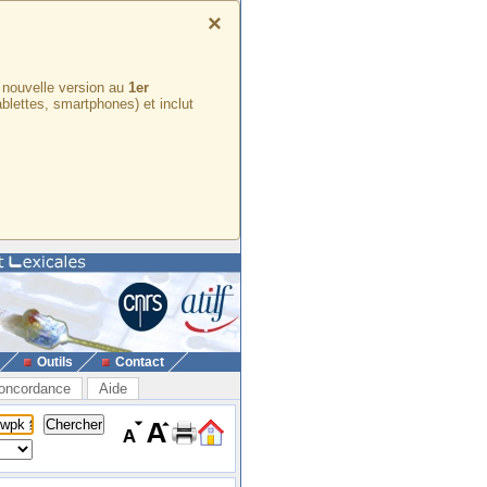
×
e nouvelle version au
1er
ablettes, smartphones) et inclut
Outils
Contact
oncordance
Aide