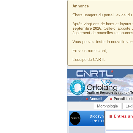
Annonce
Chers usagers du portail lexical d
Après vingt ans de bons et loyaux 
septembre 2026
. Celle-ci apporte
également de nouvelles ressources
Vous pouvez tester la nouvelle vers
En vous remerciant,
L'équipe du CNRTL
Accueil
Portail lexi
Morphologie
Lexi
Entrez u
Dicosyn
CRISCO