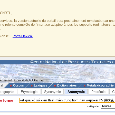
u CNRTL,
services, la version actuelle du portail sera prochainement remplacée par un
 une refonte complète de l'interface adaptée à tous les supports (ordinateurs, t
.
ion ici :
Portail lexical
cal
Corpus
Lexiques
Dictionnaires
Métalexicographie
cographie
Etymologie
Synonymie
Antonymie
Proxémie
C
ne forme
catégorie :