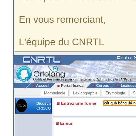
En vous remerciant,
L'équipe du CNRTL
Accueil
Portail lexical
Corpus
Lexique
Morphologie
Lexicographie
Etymologie
S
Entrez une forme
Dicosyn
CRISCO
Erreur