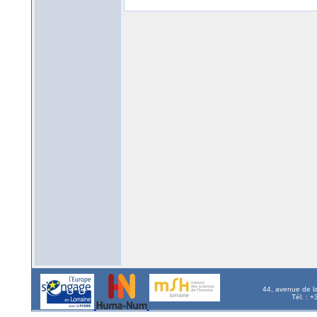
44, avenue de l
Tél. : 