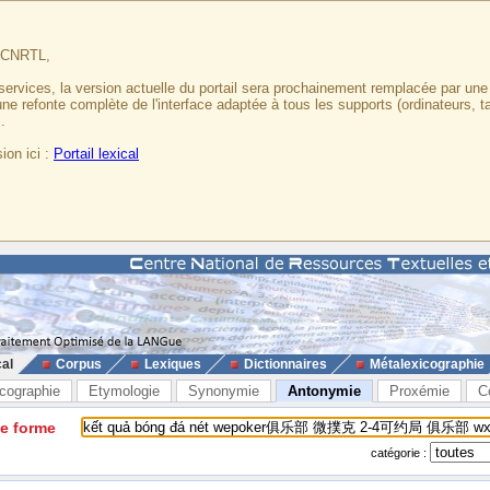
u CNRTL,
services, la version actuelle du portail sera prochainement remplacée par un
 une refonte complète de l'interface adaptée à tous les supports (ordinateurs, t
.
ion ici :
Portail lexical
cal
Corpus
Lexiques
Dictionnaires
Métalexicographie
cographie
Etymologie
Synonymie
Antonymie
Proxémie
C
ne forme
catégorie :