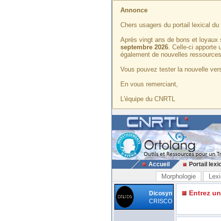
Annonce
Chers usagers du portail lexical d
Après vingt ans de bons et loyaux 
septembre 2026
. Celle-ci apporte
également de nouvelles ressources
Vous pouvez tester la nouvelle vers
En vous remerciant,
L'équipe du CNRTL
Accueil
Portail lexi
Morphologie
Lexi
Entrez u
Dicosyn
CRISCO