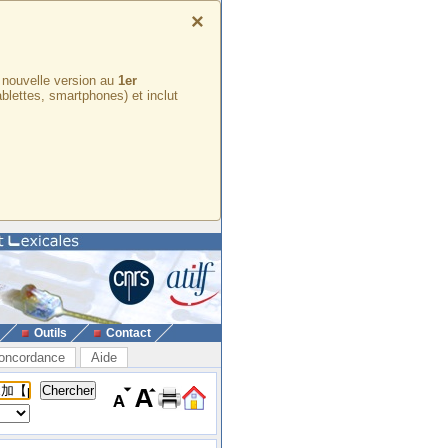
×
e nouvelle version au
1er
ablettes, smartphones) et inclut
Outils
Contact
oncordance
Aide