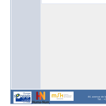
44, avenue de l
Tél. : 