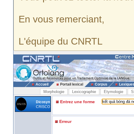
En vous remerciant,
L'équipe du CNRTL
Accueil
Portail lexical
Corpus
Lexique
Morphologie
Lexicographie
Etymologie
S
Entrez une forme
Dicosyn
CRISCO
Erreur