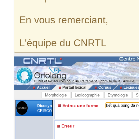
En vous remerciant,
L'équipe du CNRTL
Accueil
Portail lexical
Corpus
Lexique
Morphologie
Lexicographie
Etymologie
S
Entrez une forme
Dicosyn
CRISCO
Erreur