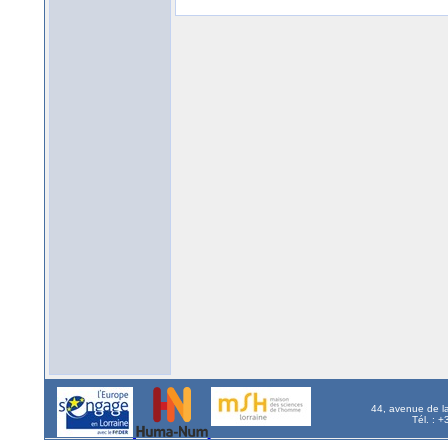
44, avenue de l
Tél. : 