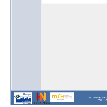
44, avenue de l
Tél. : 