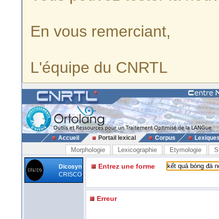
En vous remerciant,
L'équipe du CNRTL
Accueil
Portail lexical
Corpus
Lexique
Morphologie
Lexicographie
Etymologie
S
Entrez une forme
Dicosyn
CRISCO
Erreur