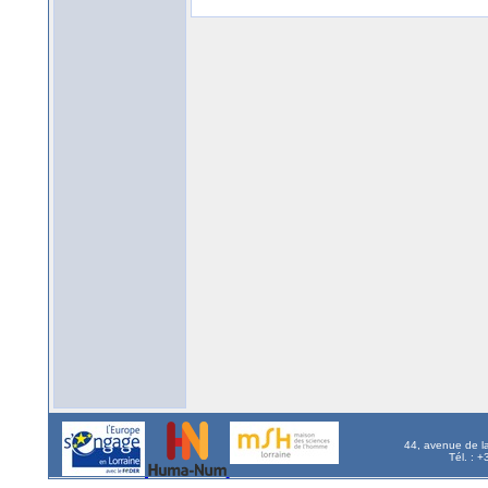
44, avenue de l
Tél. : 