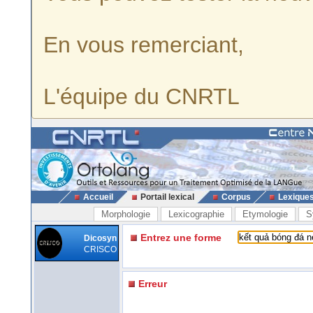
En vous remerciant,
L'équipe du CNRTL
Accueil
Portail lexical
Corpus
Lexique
Morphologie
Lexicographie
Etymologie
S
Entrez une forme
Dicosyn
CRISCO
Erreur