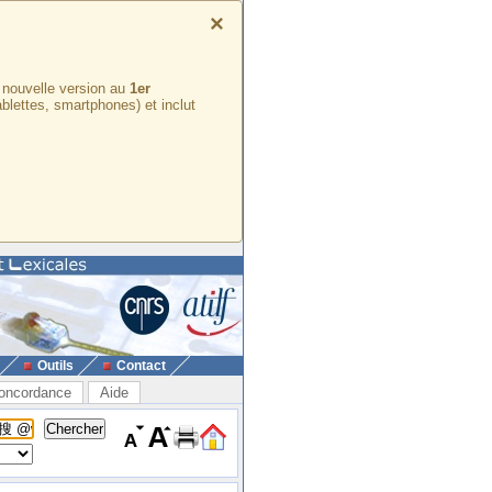
×
e nouvelle version au
1er
ablettes, smartphones) et inclut
Outils
Contact
oncordance
Aide