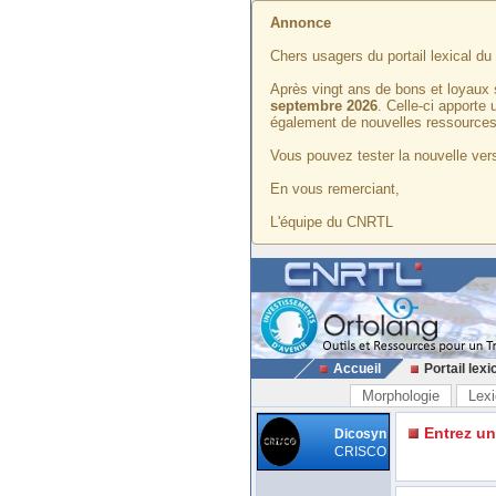
Annonce
Chers usagers du portail lexical d
Après vingt ans de bons et loyaux 
septembre 2026
. Celle-ci apporte
également de nouvelles ressources
Vous pouvez tester la nouvelle vers
En vous remerciant,
L'équipe du CNRTL
Accueil
Portail lexi
Morphologie
Lexi
Entrez u
Dicosyn
CRISCO