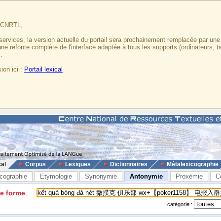
u CNRTL,
services, la version actuelle du portail sera prochainement remplacée par un
 une refonte complète de l'interface adaptée à tous les supports (ordinateurs, t
.
ion ici :
Portail lexical
cal
Corpus
Lexiques
Dictionnaires
Métalexicographie
cographie
Etymologie
Synonymie
Antonymie
Proxémie
C
ne forme
catégorie :