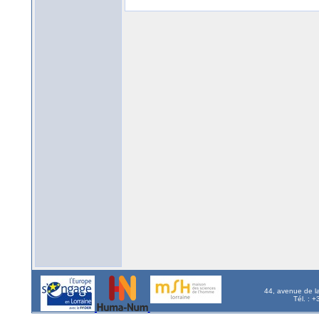
44, avenue de l
Tél. : 