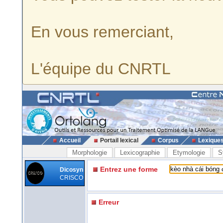
En vous remerciant,
L'équipe du CNRTL
Accueil
Portail lexical
Corpus
Lexique
Morphologie
Lexicographie
Etymologie
S
Entrez une forme
Dicosyn
CRISCO
Erreur