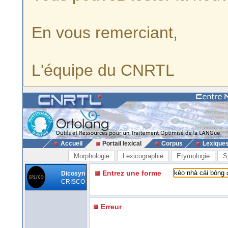
En vous remerciant,
L'équipe du CNRTL
Accueil
Portail lexical
Corpus
Lexique
Morphologie
Lexicographie
Etymologie
S
Entrez une forme
Dicosyn
CRISCO
Erreur