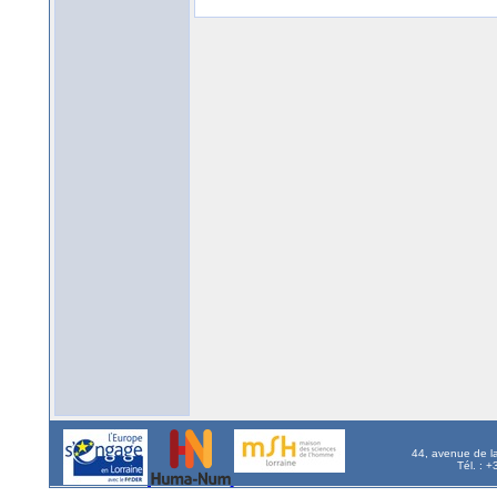
44, avenue de l
Tél. : 