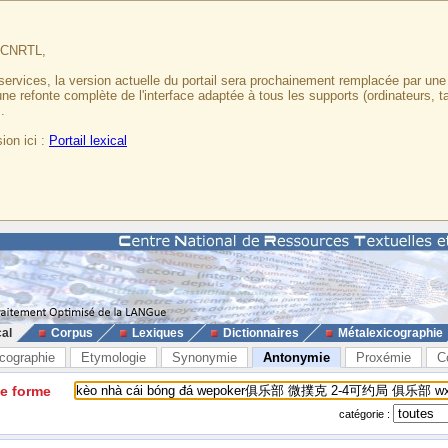
u CNRTL,
services, la version actuelle du portail sera prochainement remplacée par un
 une refonte complète de l'interface adaptée à tous les supports (ordinateurs, t
.
ion ici :
Portail lexical
cal
Corpus
Lexiques
Dictionnaires
Métalexicographie
cographie
Etymologie
Synonymie
Antonymie
Proxémie
C
ne forme
catégorie :