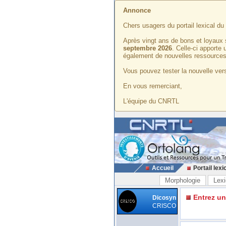
Annonce
Chers usagers du portail lexical d
Après vingt ans de bons et loyaux 
septembre 2026
. Celle-ci apporte
également de nouvelles ressources
Vous pouvez tester la nouvelle vers
En vous remerciant,
L'équipe du CNRTL
Accueil
Portail lexi
Morphologie
Lexi
Entrez u
Dicosyn
CRISCO