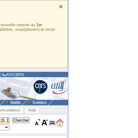
×
e nouvelle version au
1er
ablettes, smartphones) et inclut
Outils
Contact
oncordance
Aide