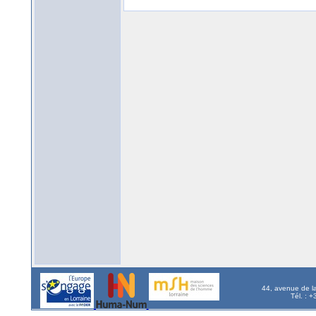
44, avenue de l
Tél. : 