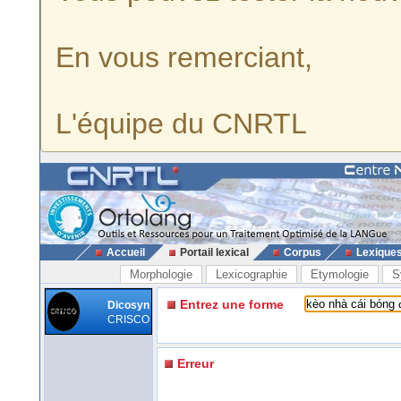
En vous remerciant,
L'équipe du CNRTL
Accueil
Portail lexical
Corpus
Lexique
Morphologie
Lexicographie
Etymologie
S
Entrez une forme
Dicosyn
CRISCO
Erreur