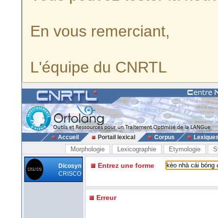
En vous remerciant,
L'équipe du CNRTL
Accueil
Portail lexical
Corpus
Lexique
Morphologie
Lexicographie
Etymologie
S
Entrez une forme
Dicosyn
CRISCO
Erreur