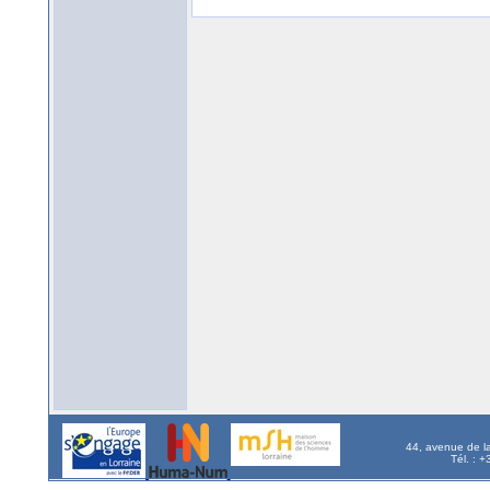
44, avenue de l
Tél. : 