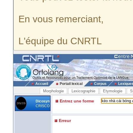
En vous remerciant,
L'équipe du CNRTL
Accueil
Portail lexical
Corpus
Lexique
Morphologie
Lexicographie
Etymologie
S
Entrez une forme
Dicosyn
CRISCO
Erreur