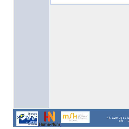
44, avenue de l
Tél. : 