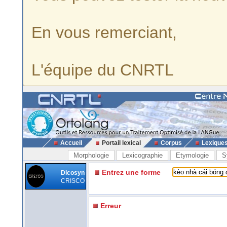
En vous remerciant,
L'équipe du CNRTL
Accueil
Portail lexical
Corpus
Lexique
Morphologie
Lexicographie
Etymologie
S
Entrez une forme
Dicosyn
CRISCO
Erreur