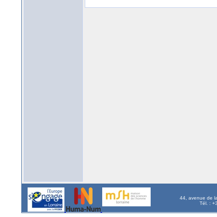
44, avenue de l
Tél. : 