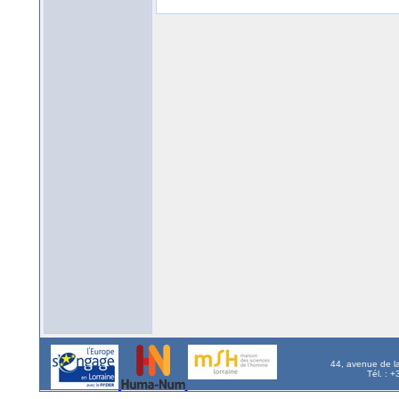
44, avenue de l
Tél. : 