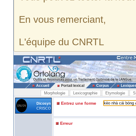
En vous remerciant,
L'équipe du CNRTL
Accueil
Portail lexical
Corpus
Lexique
Morphologie
Lexicographie
Etymologie
S
Entrez une forme
Dicosyn
CRISCO
Erreur