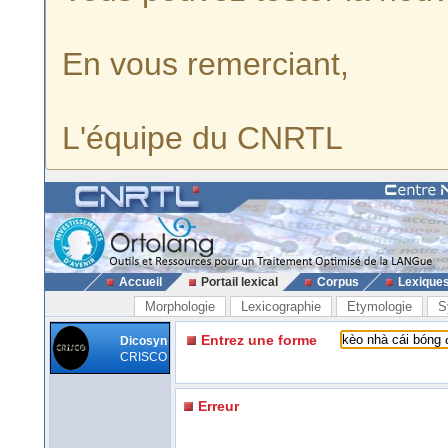
En vous remerciant,
L'équipe du CNRTL
Accueil
Portail lexical
Corpus
Lexique
Morphologie
Lexicographie
Etymologie
S
Entrez une forme
Dicosyn
CRISCO
Erreur