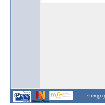
44, avenue de l
Tél. : 