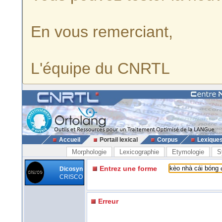
En vous remerciant,
L'équipe du CNRTL
Accueil
Portail lexical
Corpus
Lexique
Morphologie
Lexicographie
Etymologie
S
Entrez une forme
Dicosyn
CRISCO
Erreur