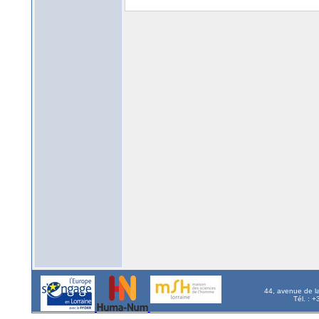
44, avenue de l
Tél. : 