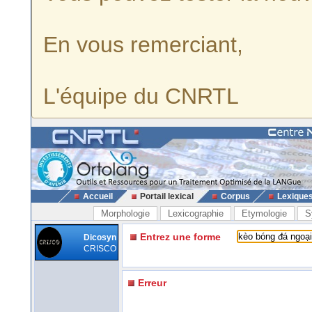
En vous remerciant,
L'équipe du CNRTL
Accueil
Portail lexical
Corpus
Lexique
Morphologie
Lexicographie
Etymologie
S
Entrez une forme
Dicosyn
CRISCO
Erreur