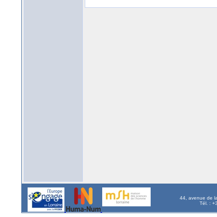
44, avenue de l
Tél. : 