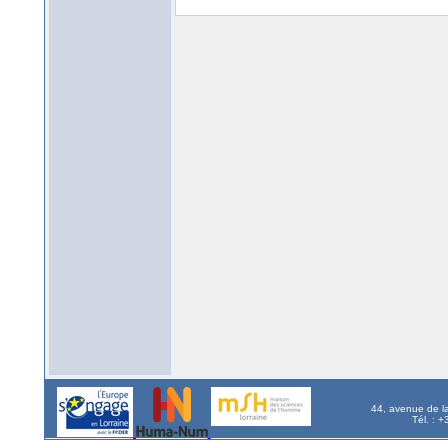
44, avenue de l
Tél. : 