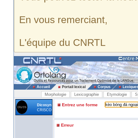
En vous remerciant,
L'équipe du CNRTL
Accueil
Portail lexical
Corpus
Lexique
Morphologie
Lexicographie
Etymologie
S
Entrez une forme
Dicosyn
CRISCO
Erreur