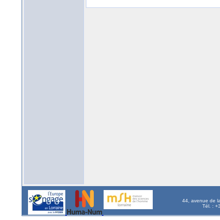
44, avenue de l
Tél. : 