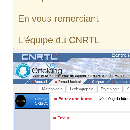
En vous remerciant,
L'équipe du CNRTL
Accueil
Portail lexical
Corpus
Lexique
Morphologie
Lexicographie
Etymologie
S
Entrez une forme
Dicosyn
CRISCO
Erreur