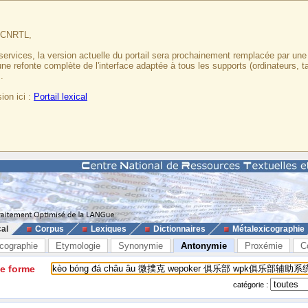
u CNRTL,
services, la version actuelle du portail sera prochainement remplacée par un
 une refonte complète de l'interface adaptée à tous les supports (ordinateurs, t
.
ion ici :
Portail lexical
cal
Corpus
Lexiques
Dictionnaires
Métalexicographie
cographie
Etymologie
Synonymie
Antonymie
Proxémie
C
ne forme
catégorie :