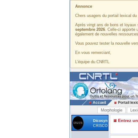
Annonce
Chers usagers du portail lexical d
Après vingt ans de bons et loyaux 
septembre 2026
. Celle-ci apporte
également de nouvelles ressources
Vous pouvez tester la nouvelle vers
En vous remerciant,
L'équipe du CNRTL
Accueil
Portail lexi
Morphologie
Lexi
Entrez u
Dicosyn
CRISCO