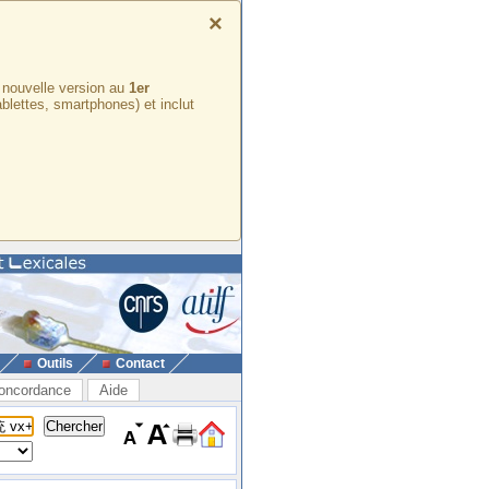
×
e nouvelle version au
1er
ablettes, smartphones) et inclut
Outils
Contact
oncordance
Aide