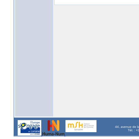
44, avenue de l
Tél. : 