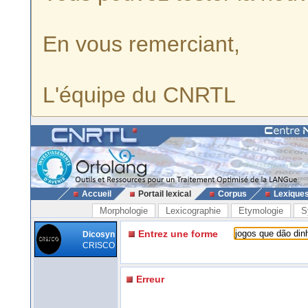
En vous remerciant,
L'équipe du CNRTL
Accueil
Portail lexical
Corpus
Lexique
Morphologie
Lexicographie
Etymologie
S
Entrez une forme
Dicosyn
CRISCO
Erreur