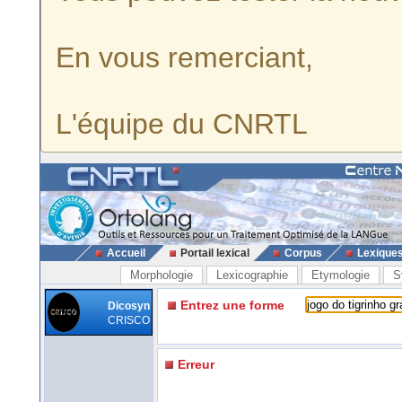
En vous remerciant,
L'équipe du CNRTL
Accueil
Portail lexical
Corpus
Lexique
Morphologie
Lexicographie
Etymologie
S
Entrez une forme
Dicosyn
CRISCO
Erreur