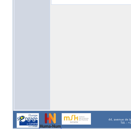
44, avenue de l
Tél. : 