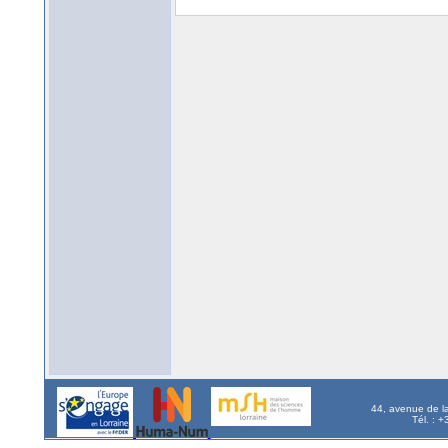
44, avenue de l
Tél. : 