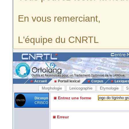
En vous remerciant,
L'équipe du CNRTL
Accueil
Portail lexical
Corpus
Lexique
Morphologie
Lexicographie
Etymologie
S
Entrez une forme
Dicosyn
CRISCO
Erreur