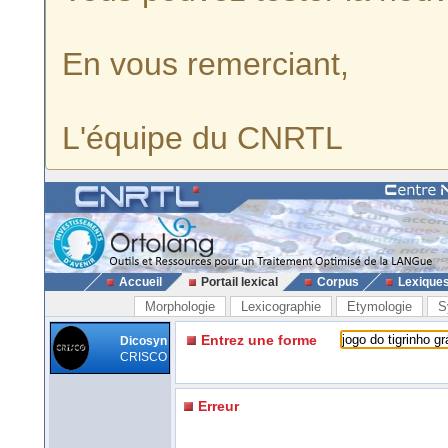
En vous remerciant,
L'équipe du CNRTL
Accueil
Portail lexical
Corpus
Lexique
Morphologie
Lexicographie
Etymologie
S
Entrez une forme
Dicosyn
CRISCO
Erreur