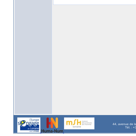
44, avenue de l
Tél. : 