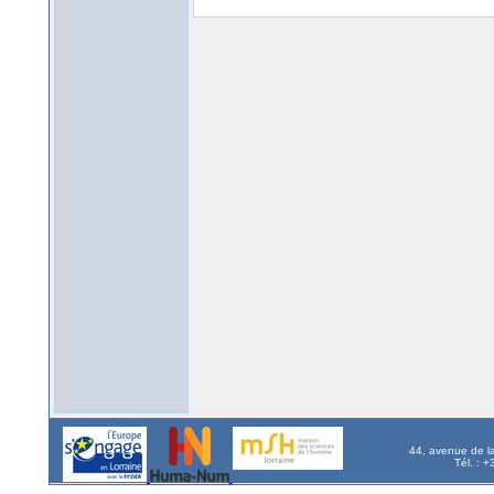
44, avenue de l
Tél. : 