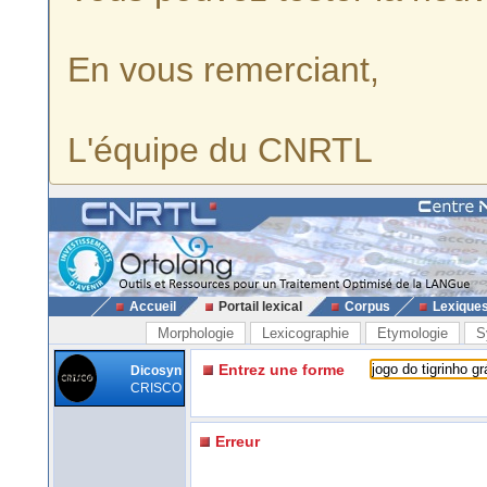
En vous remerciant,
L'équipe du CNRTL
Accueil
Portail lexical
Corpus
Lexique
Morphologie
Lexicographie
Etymologie
S
Entrez une forme
Dicosyn
CRISCO
Erreur