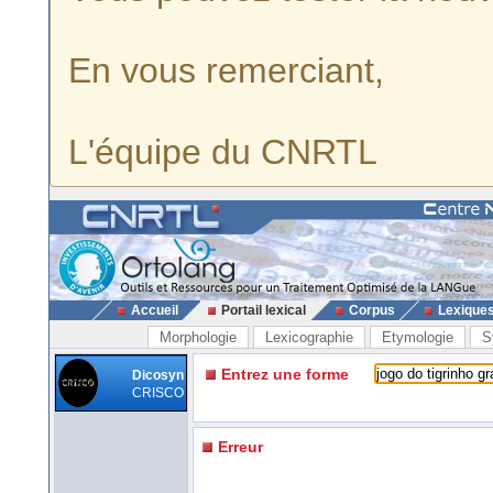
En vous remerciant,
L'équipe du CNRTL
Accueil
Portail lexical
Corpus
Lexique
Morphologie
Lexicographie
Etymologie
S
Entrez une forme
Dicosyn
CRISCO
Erreur