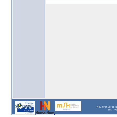
44, avenue de l
Tél. : 